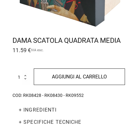
DAMA SCATOLA QUADRATA MEDIA
11.59
€
IVA esc.
Dama
AGGIUNGI AL CARRELLO
scatola
quadrata
media
COD:
RK08428 - RK08430 - RK09552
quantità
+ INGREDIENTI
+ SPECIFICHE TECNICHE