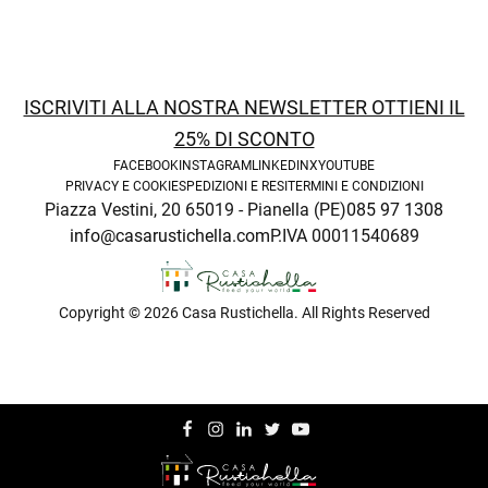
enu
ISCRIVITI ALLA NOSTRA NEWSLETTER OTTIENI IL
25% DI SCONTO
FACEBOOK
INSTAGRAM
LINKEDIN
X
YOUTUBE
PRIVACY E COOKIE
SPEDIZIONI E RESI
TERMINI E CONDIZIONI
Piazza Vestini, 20 65019 - Pianella (PE)
085 97 1308
info@casarustichella.com
P.IVA 00011540689
Copyright © 2026 Casa Rustichella. All Rights Reserved
enu