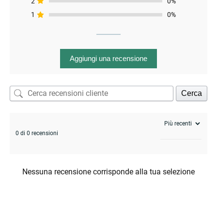
2
0%
1
0%
Aggiungi una recensione
Cerca
enu
0 di 0 recensioni
Nessuna recensione corrisponde alla tua selezione