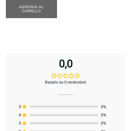
AGGIUNGI AL
CARRELLO
enu
menu
enu
0,0
Basato su 0 recensioni
menu
5
0%
4
0%
3
0%