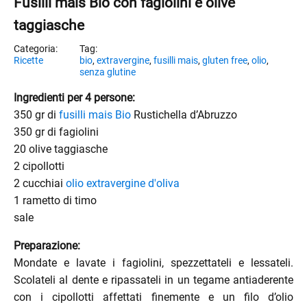
Fusilli mais Bio con fagiolini e olive
taggiasche
Ricette
bio
,
extravergine
,
fusilli mais
,
gluten free
,
olio
,
senza glutine
Ingredienti per 4 persone:
350 gr di
fusilli mais Bio
Rustichella d’Abruzzo
350 gr di fagiolini
20 olive taggiasche
2 cipollotti
2 cucchiai
olio extravergine d'oliva
1 rametto di timo
sale
Preparazione:
enu
Mondate e lavate i fagiolini, spezzettateli e lessateli.
Scolateli al dente e ripassateli in un tegame antiaderente
menu
con i cipollotti affettati finemente e un filo d’olio
enu