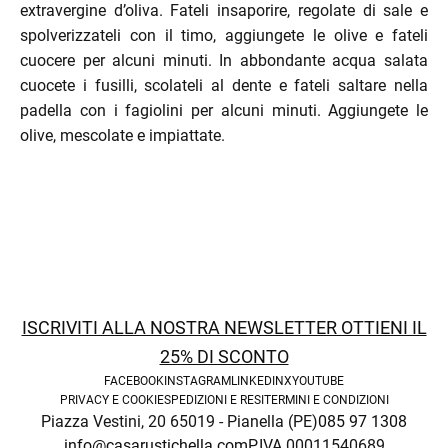
extravergine d’oliva. Fateli insaporire, regolate di sale e
spolverizzateli con il timo, aggiungete le olive e fateli
cuocere per alcuni minuti. In abbondante acqua salata
cuocete i fusilli, scolateli al dente e fateli saltare nella
padella con i fagiolini per alcuni minuti. Aggiungete le
olive, mescolate e impiattate.
menu
ISCRIVITI ALLA NOSTRA NEWSLETTER OTTIENI IL
25% DI SCONTO
FACEBOOK
INSTAGRAM
LINKEDIN
X
YOUTUBE
PRIVACY E COOKIE
SPEDIZIONI E RESI
TERMINI E CONDIZIONI
Piazza Vestini, 20 65019 - Pianella (PE)
085 97 1308
info@casarustichella.com
P.IVA 00011540689