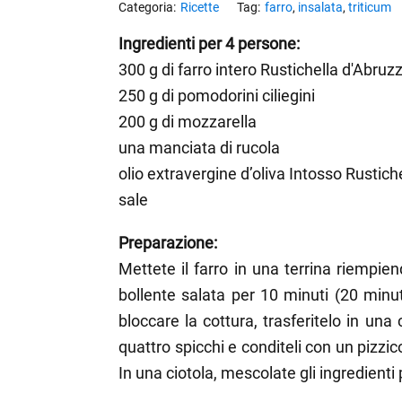
Ricette
farro
,
insalata
,
triticum
enu
enu
Ingredienti per 4 persone:
300 g di farro intero Rustichella d'Abruz
250 g di pomodorini ciliegini
enu
200 g di mozzarella
enu
una manciata di rucola
olio extravergine d’oliva Intosso Rustich
enu
sale
Preparazione:
Mettete il farro in una terrina riempie
bollente salata per 10 minuti (20 minut
bloccare la cottura, trasferitelo in una 
quattro spicchi e conditeli con un pizzic
In una ciotola, mescolate gli ingredienti p