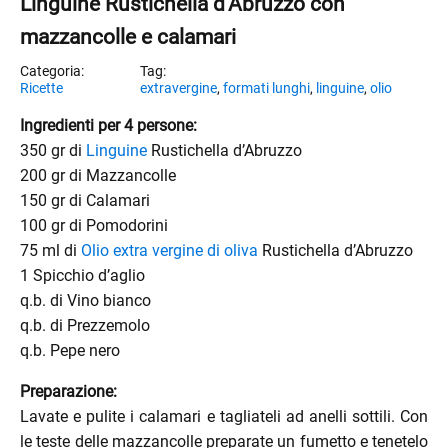
Linguine Rustichella d’Abruzzo con
mazzancolle e calamari
Ricette
extravergine
,
formati lunghi
,
linguine
,
olio
Ingredienti per 4 persone:
350 gr di
Linguine
Rustichella d’Abruzzo
200 gr di Mazzancolle
150 gr di Calamari
100 gr di Pomodorini
75 ml di
Olio extra vergine di oliva
Rustichella d’Abruzzo
1 Spicchio d’aglio
q.b. di Vino bianco
q.b. di Prezzemolo
q.b. Pepe nero
Preparazione:
Lavate e pulite i calamari e tagliateli ad anelli sottili. Con
le teste delle mazzancolle preparate un fumetto e tenetelo
enu