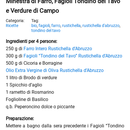
Minestra di Farro, Fagioli Tondino del Tavo
e Verdure di Campo
Ricette
bio
,
fagioli
,
farro
,
rustichella
,
rustichella d'abruzzo
,
tondino del tavo
Ingredienti per 4 persone:
250 g di
Farro Intero Rustichella d’Abruzzo
300 g di
Fagioli “Tondino del Tavo” Rustichella d’Abruzzo
500 g di Cicoria e Borragine
Olio Extra Vergine di Oliva Rustichella d’Abruzzo
1 litro di Brodo di verdure
1 Spicchio d’aglio
1 rametto di Rosmarino
Foglioline di Basilico
q.b. Peperoncino dolce o piccante
Preparazione:
Mettere a bagno dalla sera precedente i Fagioli “Tondino