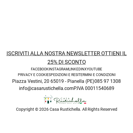
ISCRIVITI ALLA NOSTRA NEWSLETTER OTTIENI IL
25% DI SCONTO
FACEBOOK
INSTAGRAM
LINKEDIN
X
YOUTUBE
enu
PRIVACY E COOKIE
SPEDIZIONI E RESI
TERMINI E CONDIZIONI
Piazza Vestini, 20 65019 - Pianella (PE)
085 97 1308
info@casarustichella.com
P.IVA 00011540689
Copyright © 2026 Casa Rustichella. All Rights Reserved