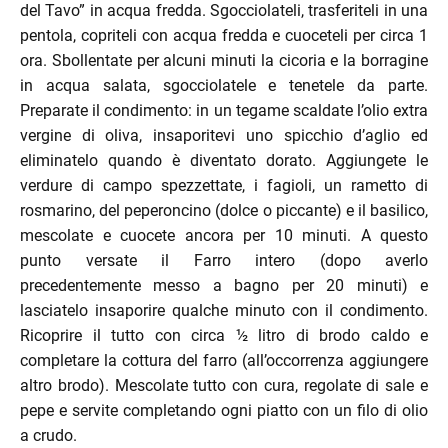
del Tavo” in acqua fredda. Sgocciolateli, trasferiteli in una
pentola, copriteli con acqua fredda e cuoceteli per circa 1
ora. Sbollentate per alcuni minuti la cicoria e la borragine
enu
in acqua salata, sgocciolatele e tenetele da parte.
Preparate il condimento: in un tegame scaldate l’olio extra
menu
vergine di oliva, insaporitevi uno spicchio d’aglio ed
enu
eliminatelo quando è diventato dorato. Aggiungete le
verdure di campo spezzettate, i fagioli, un rametto di
rosmarino, del peperoncino (dolce o piccante) e il basilico,
mescolate e cuocete ancora per 10 minuti. A questo
punto versate il Farro intero (dopo averlo
precedentemente messo a bagno per 20 minuti) e
lasciatelo insaporire qualche minuto con il condimento.
menu
Ricoprire il tutto con circa ½ litro di brodo caldo e
completare la cottura del farro (all’occorrenza aggiungere
altro brodo). Mescolate tutto con cura, regolate di sale e
pepe e servite completando ogni piatto con un filo di olio
a crudo.