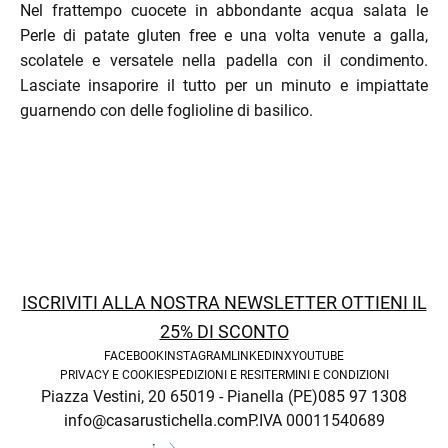
Nel frattempo cuocete in abbondante acqua salata le
Perle di patate gluten free e una volta venute a galla,
scolatele e versatele nella padella con il condimento.
Lasciate insaporire il tutto per un minuto e impiattate
guarnendo con delle foglioline di basilico.
menu
ISCRIVITI ALLA NOSTRA NEWSLETTER OTTIENI IL
25% DI SCONTO
FACEBOOK
INSTAGRAM
LINKEDIN
X
YOUTUBE
PRIVACY E COOKIE
SPEDIZIONI E RESI
TERMINI E CONDIZIONI
Piazza Vestini, 20 65019 - Pianella (PE)
085 97 1308
info@casarustichella.com
P.IVA 00011540689