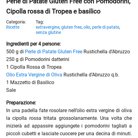
Perle di Patate Gluten Free con Pomodorini,
Cipolla rossa di Tropea e basilico
Ricette
extravergine
,
gluten free
,
olio
,
perle di patate
,
senza glutine
Ingredienti per 4 persone:
500 g di
Perle di Patate Gluten Free
Rustichella d’Abruzzo
250 g di Pomodorini datterini
1 Cipolla Rossa di Tropea
Olio Extra Vergine di Oliva
Rustichella d’Abruzzo q.b.
1 Mazzetto di Basilico
Sale
Preparazione:
In una padella fate rosolare nell’olio extra vergine di oliva
enu
la cipolla rossa tritata grossolanamente. Una volta che
menu
inizierà ad appassire aggiungete i pomodorini tagliati a
piccoli cubetti e lasciate cuocere per una decina di minuti.
enu