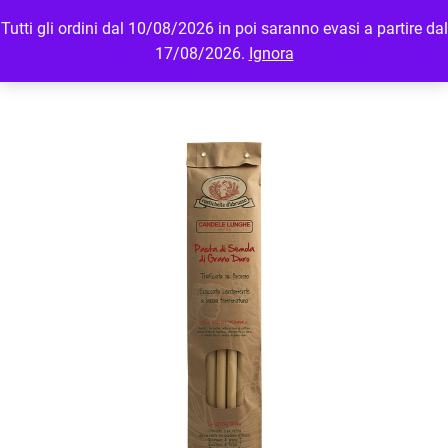
Tutti gli ordini dal 10/08/2026 in poi saranno evasi a partire dal
MENU
LOGIN
17/08/2026.
Ignora