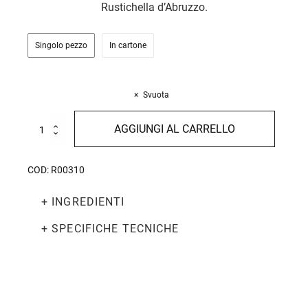
Rustichella d’Abruzzo.
Singolo pezzo
In cartone
Svuota
Candele
AGGIUNGI AL CARRELLO
Lunghe
500g
quantità
COD:
R00310
+ INGREDIENTI
+ SPECIFICHE TECNICHE