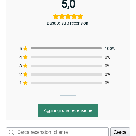
5,0
Basato su 3 recensioni
5
100%
enu
4
0%
3
0%
2
0%
1
0%
Aggiungi una recensione
Cerca