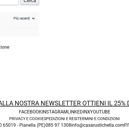
Cerca
zione
 ALLA NOSTRA NEWSLETTER OTTIENI IL 25%
FACEBOOK
INSTAGRAM
LINKEDIN
X
YOUTUBE
PRIVACY E COOKIE
SPEDIZIONI E RESI
TERMINI E CONDIZIONI
0 65019 - Pianella (PE)
085 97 1308
info@casarustichella.com
P.