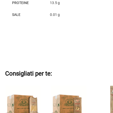
PROTEINE
13.5 g
SALE
0.01 g
Consigliati per te:
Questo
prodotto
ha
più