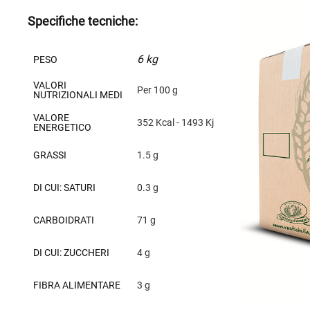
Specifiche tecniche:
6 kg
PESO
VALORI
Per 100 g
NUTRIZIONALI MEDI
VALORE
352 Kcal - 1493 Kj
ENERGETICO
GRASSI
1.5 g
DI CUI: SATURI
0.3 g
CARBOIDRATI
71 g
DI CUI: ZUCCHERI
4 g
FIBRA ALIMENTARE
3 g