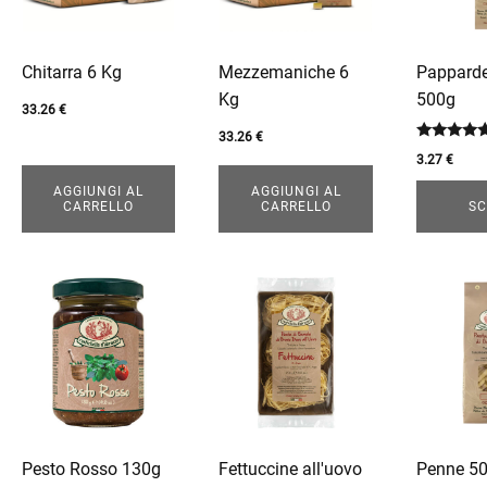
varianti.
Le
opzioni
enu
Chitarra 6 Kg
Mezzemaniche 6
Papparde
possono
Kg
500g
essere
33.26
€
enu
scelte
33.26
€
enu
Valutato
3.27
€
nella
5.00
su 5
pagina
AGGIUNGI AL
AGGIUNGI AL
CARRELLO
CARRELLO
SC
del
enu
prodotto
enu
Questo
Questo
Questo
prodotto
prodotto
prodotto
enu
ha
ha
ha
più
più
più
varianti.
varianti.
varianti.
Le
Le
Le
opzioni
opzioni
opzioni
Pesto Rosso 130g
Fettuccine all'uovo
Penne 5
possono
possono
possono