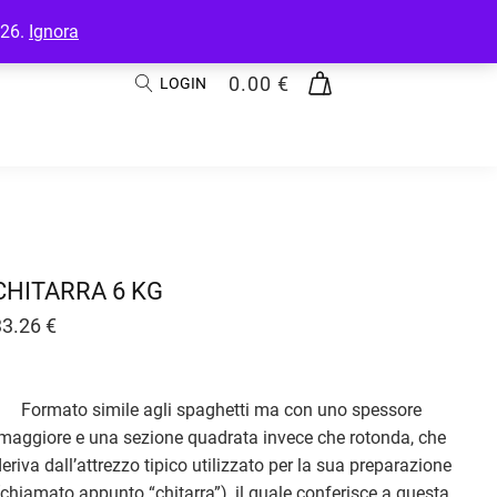
026.
Ignora
0.00
€
LOGIN
CHITARRA 6 KG
33.26
€
Formato simile agli spaghetti ma con uno spessore
maggiore e una sezione quadrata invece che rotonda, che
eriva dall’attrezzo tipico utilizzato per la sua preparazione
(chiamato appunto “chitarra”), il quale conferisce a questa