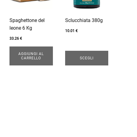
varianti.
Le
opzioni
Spaghettone del
Sclucchiata 380g
possono
leone 6 Kg
essere
10.01
€
scelte
33.26
€
nella
pagina
AGGIUNGI AL
CARRELLO
SCEGLI
del
prodotto