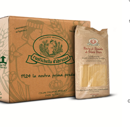
C
6
K
q