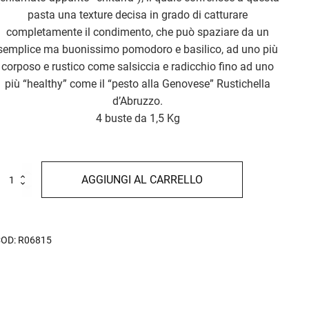
pasta una texture decisa in grado di catturare
completamente il condimento, che può spaziare da un
semplice ma buonissimo pomodoro e basilico, ad uno più
corposo e rustico come salsiccia e radicchio fino ad uno
più “healthy” come il “pesto alla Genovese” Rustichella
d’Abruzzo.
4 buste da 1,5 Kg
hitarra
AGGIUNGI AL CARRELLO
g
uantità
COD:
R06815