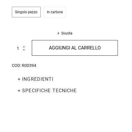
Singolo pezzo
In cartone
Svuota
Crema
AGGIUNGI AL CARRELLO
di
Basilico
130g
COD:
R00394
quantità
+ INGREDIENTI
+ SPECIFICHE TECNICHE