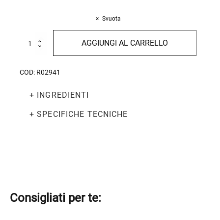
Svuota
Linguine
AGGIUNGI AL CARRELLO
al
Nero
di
COD:
R02941
Seppia
500g
+ INGREDIENTI
quantità
+ SPECIFICHE TECNICHE
Consigliati per te: