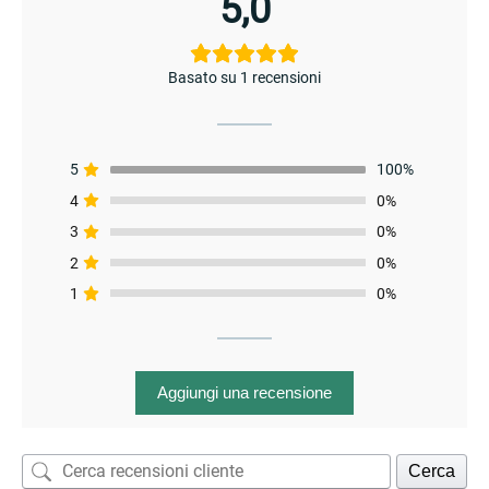
5,0
enu
Basato su 1 recensioni
5
100%
4
0%
3
0%
2
0%
1
0%
Aggiungi una recensione
Cerca