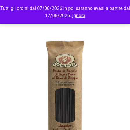
Tutti gli ordini dal 07/08/2026 in poi saranno evasi a partire dal
MENU
LOGIN
17/08/2026.
Ignora