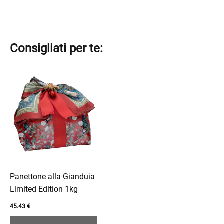
Consigliati per te:
Questo
prodotto
ha
più
enu
varianti.
Le
menu
opzioni
enu
possono
essere
Panettone alla Gianduia
scelte
Limited Edition 1kg
nella
45.43
€
pagina