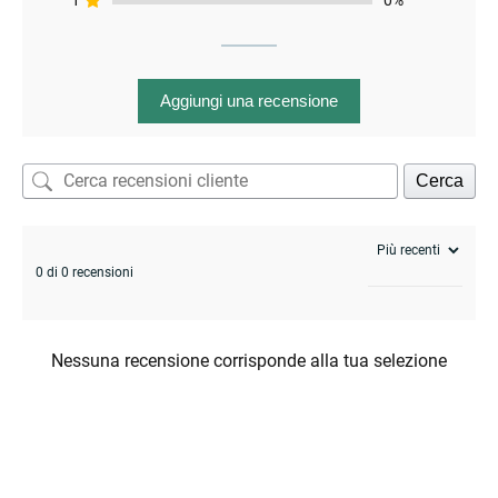
1
0%
Aggiungi una recensione
Cerca
enu
0 di 0 recensioni
Nessuna recensione corrisponde alla tua selezione