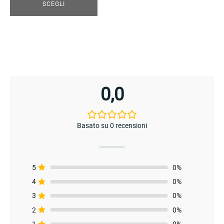
del
SCEGLI
prodotto
menu
0,0
Basato su 0 recensioni
5
0%
4
0%
3
0%
enu
2
0%