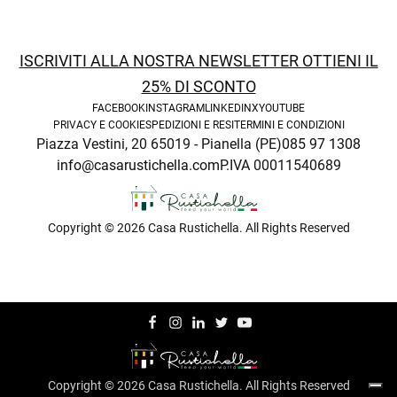
enu
ISCRIVITI ALLA NOSTRA NEWSLETTER OTTIENI IL
25% DI SCONTO
FACEBOOK
INSTAGRAM
LINKEDIN
X
YOUTUBE
PRIVACY E COOKIE
SPEDIZIONI E RESI
TERMINI E CONDIZIONI
Piazza Vestini, 20 65019 - Pianella (PE)
085 97 1308
info@casarustichella.com
P.IVA 00011540689
Copyright © 2026 Casa Rustichella. All Rights Reserved
enu
Copyright © 2026 Casa Rustichella. All Rights Reserved