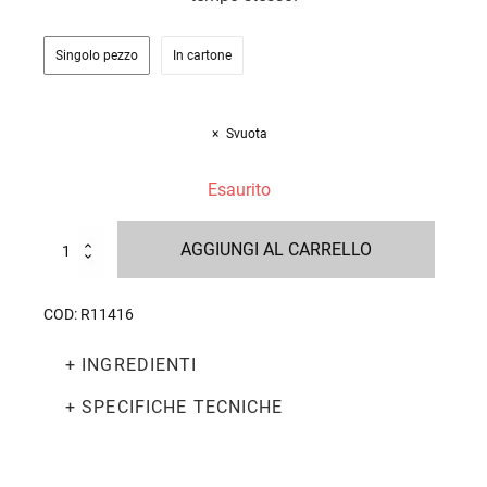
Singolo pezzo
In cartone
Svuota
Esaurito
Panettone
AGGIUNGI AL CARRELLO
alla
Gianduia
Limited
COD:
R11416
Edition
1kg
+ INGREDIENTI
quantità
+ SPECIFICHE TECNICHE