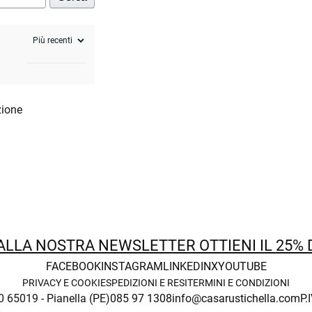
zione
 ALLA NOSTRA NEWSLETTER OTTIENI IL 25%
FACEBOOK
INSTAGRAM
LINKEDIN
X
YOUTUBE
PRIVACY E COOKIE
SPEDIZIONI E RESI
TERMINI E CONDIZIONI
0 65019 - Pianella (PE)
085 97 1308
info@casarustichella.com
P.