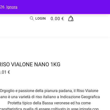
026.
Ignora
0.00
€
LOGIN
RISO VIALONE NANO 1KG
8.01
€
Orgoglio e passione della pianura padana, il Riso Vialone
ano è una varietà di riso italiano a Indicazione Geografica
Protetta tipico della Bassa veronese ed ha come
caratteristica quella di essere coltivato in aree irrigate con