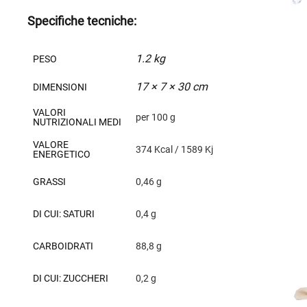
Specifiche tecniche:
1.2 kg
PESO
17 × 7 × 30 cm
DIMENSIONI
VALORI
per 100 g
NUTRIZIONALI MEDI
VALORE
374 Kcal / 1589 Kj
ENERGETICO
GRASSI
0,46 g
DI CUI: SATURI
0,4 g
CARBOIDRATI
88,8 g
DI CUI: ZUCCHERI
0,2 g