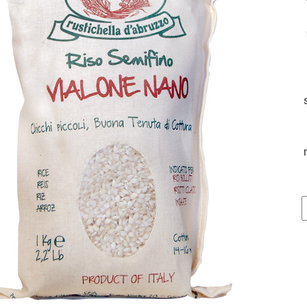
R
V
N