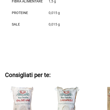
FIBRA ALIMENTARE
1,5 g
PROTEINE
0,015 g
SALE
0,015 g
Consigliati per te:
Questo
Questo
Questo
prodotto
prodotto
prodotto
ha
ha
ha
più
più
più