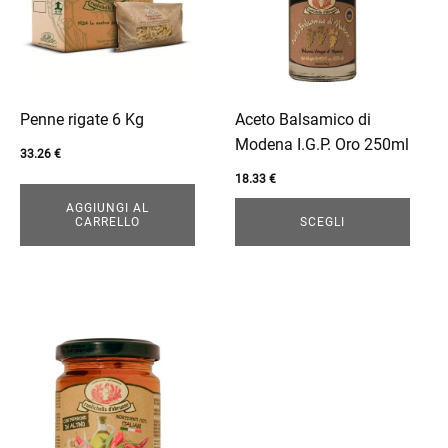
varianti.
Le
enu
opzioni
possono
essere
Penne rigate 6 Kg
Aceto Balsamico di
scelte
Modena I.G.P. Oro 250ml
33.26
€
nella
18.33
€
pagina
AGGIUNGI AL
del
CARRELLO
SCEGLI
prodotto
enu
Questo
prodotto
ha
più
varianti.