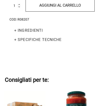
Spaghettone
AGGIUNGI AL CARRELLO
del
leone
6
COD:
R08207
Kg
quantità
+ INGREDIENTI
+ SPECIFICHE TECNICHE
Consigliati per te:
Questo
prodotto
ha