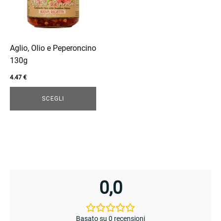
Le
opzioni
possono
essere
Aglio, Olio e Peperoncino
scelte
130g
enu
nella
4.47
€
pagina
del
SCEGLI
prodotto
enu
0,0
Basato su 0 recensioni