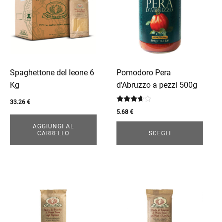
più
varianti.
Le
opzioni
possono
essere
Spaghettone del leone 6
Pomodoro Pera
scelte
Kg
d'Abruzzo a pezzi 500g
nella
33.26
€
Valutato
pagina
5.68
€
3.50
del
su 5
AGGIUNGI AL
prodotto
CARRELLO
SCEGLI
Questo
Questo
prodotto
prodotto
ha
ha