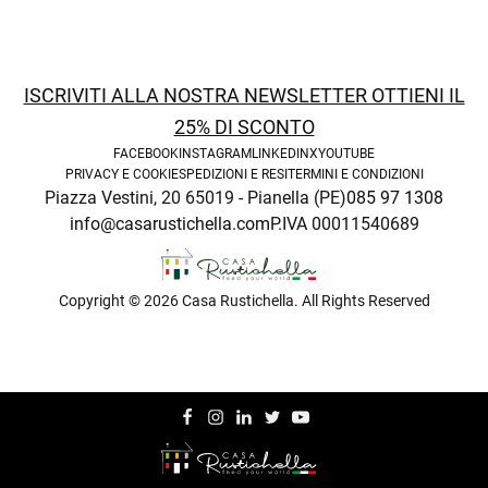
ISCRIVITI ALLA NOSTRA NEWSLETTER OTTIENI IL
25% DI SCONTO
FACEBOOK
INSTAGRAM
LINKEDIN
X
YOUTUBE
PRIVACY E COOKIE
SPEDIZIONI E RESI
TERMINI E CONDIZIONI
Piazza Vestini, 20 65019 - Pianella (PE)
085 97 1308
enu
info@casarustichella.com
P.IVA 00011540689
Copyright © 2026 Casa Rustichella. All Rights Reserved