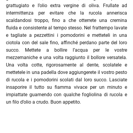
grattugiato e l’olio extra vergine di oliva. Frullate ad
enu
intermittenza per evitare che la rucola annerisca
menu
scaldandosi troppo, fino a che otterrete una cremina
fluida e consistente al tempo stesso. Nel frattempo lavate
enu
e tagliate a pezzettini i pomodorini e metteteli in una
ciotola con del sale fino, affinché perdano parte del loro
succo. Mettete a bollire l’acqua per le vostre
mezzemaniche e una volta raggiunto il bollore versatela.
Una volta cotte, rigorosamente al dente, scolatele e
mettetele in una padella dove aggiungerete il vostro pesto
di rucola e i pomodorini scolati dal loro succo. Lasciate
menu
insaporire il tutto su fiamma vivace per un minuto e
impiattate guarnendo con qualche fogliolina di rucola e
un filo d’olio a crudo. Buon appetito.