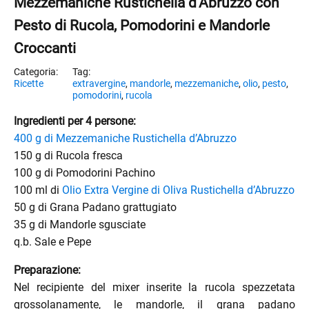
Mezzemaniche Rustichella d’Abruzzo con
Pesto di Rucola, Pomodorini e Mandorle
Croccanti
Ricette
extravergine
,
mandorle
,
mezzemaniche
,
olio
,
pesto
,
pomodorini
,
rucola
Ingredienti per 4 persone:
400 g di Mezzemaniche Rustichella d’Abruzzo
150 g di Rucola fresca
100 g di Pomodorini Pachino
100 ml di
Olio Extra Vergine di Oliva Rustichella d’Abruzzo
50 g di Grana Padano grattugiato
35 g di Mandorle sgusciate
q.b. Sale e Pepe
Preparazione:
Nel recipiente del mixer inserite la rucola spezzetata
grossolanamente, le mandorle, il grana padano