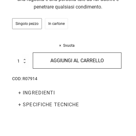
penetrare qualsiasi condimento.
Singolo pezzo
In cartone
Svuota
Fusilli
AGGIUNGI AL CARRELLO
con
piselli
verdi
COD:
R07914
senza
glutine
+ INGREDIENTI
bio
250g
quantità
+ SPECIFICHE TECNICHE