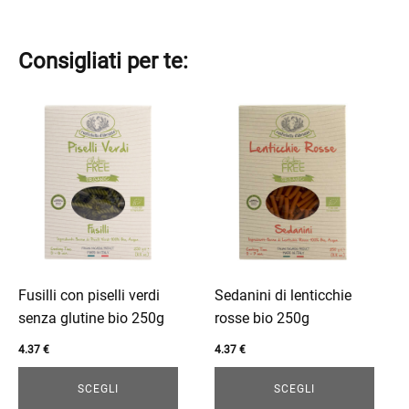
Consigliati per te:
Questo
Questo
prodotto
prodotto
ha
ha
più
più
varianti.
varianti.
Le
Le
opzioni
opzioni
possono
possono
essere
essere
Fusilli con piselli verdi
Sedanini di lenticchie
scelte
scelte
senza glutine bio 250g
rosse bio 250g
nella
nella
4.37
€
4.37
€
pagina
pagina
del
del
SCEGLI
SCEGLI