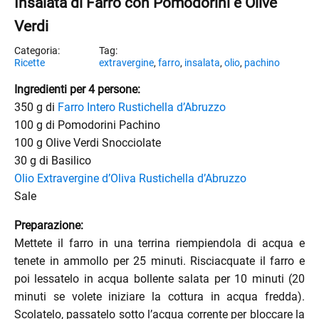
Insalata di Farro con Pomodorini e Olive
Verdi
Ricette
extravergine
,
farro
,
insalata
,
olio
,
pachino
Ingredienti per 4 persone:
350 g di
Farro Intero Rustichella d’Abruzzo
100 g di Pomodorini Pachino
100 g Olive Verdi Snocciolate
30 g di Basilico
Olio Extravergine d’Oliva Rustichella d’Abruzzo
Sale
Preparazione:
Mettete il farro in una terrina riempiendola di acqua e
tenete in ammollo per 25 minuti. Risciacquate il farro e
poi lessatelo in acqua bollente salata per 10 minuti (20
enu
minuti se volete iniziare la cottura in acqua fredda).
menu
Scolatelo, passatelo sotto l’acqua corrente per bloccare la