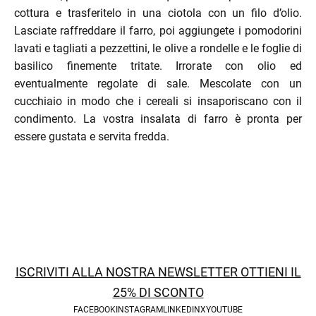
cottura e trasferitelo in una ciotola con un filo d’olio.
enu
Lasciate raffreddare il farro, poi aggiungete i pomodorini
lavati e tagliati a pezzettini, le olive a rondelle e le foglie di
basilico finemente tritate. Irrorate con olio ed
eventualmente regolate di sale. Mescolate con un
cucchiaio in modo che i cereali si insaporiscano con il
condimento. La vostra insalata di farro è pronta per
essere gustata e servita fredda.
menu
ISCRIVITI ALLA NOSTRA NEWSLETTER OTTIENI IL
25% DI SCONTO
FACEBOOK
INSTAGRAM
LINKEDIN
X
YOUTUBE