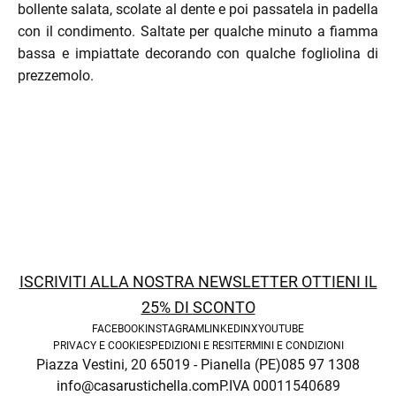
bollente salata, scolate al dente e poi passatela in padella
con il condimento. Saltate per qualche minuto a fiamma
bassa e impiattate decorando con qualche fogliolina di
prezzemolo.
menu
ISCRIVITI ALLA NOSTRA NEWSLETTER OTTIENI IL
25% DI SCONTO
FACEBOOK
INSTAGRAM
LINKEDIN
X
YOUTUBE
PRIVACY E COOKIE
SPEDIZIONI E RESI
TERMINI E CONDIZIONI
Piazza Vestini, 20 65019 - Pianella (PE)
085 97 1308
info@casarustichella.com
P.IVA 00011540689