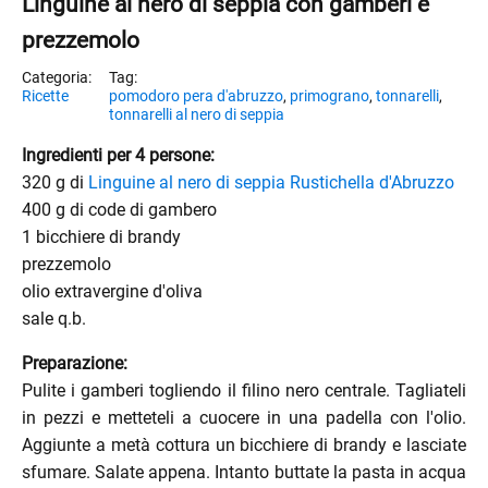
Linguine al nero di seppia con gamberi e
prezzemolo
Ricette
pomodoro pera d'abruzzo
,
primograno
,
tonnarelli
,
tonnarelli al nero di seppia
Ingredienti per 4 persone:
320 g di
Linguine al nero di seppia Rustichella d'Abruzzo
400 g di code di gambero
1 bicchiere di brandy
prezzemolo
olio extravergine d'oliva
sale q.b.
Preparazione:
Pulite i gamberi togliendo il filino nero centrale. Tagliateli
enu
in pezzi e metteteli a cuocere in una padella con l'olio.
menu
Aggiunte a metà cottura un bicchiere di brandy e lasciate
sfumare. Salate appena. Intanto buttate la pasta in acqua
enu