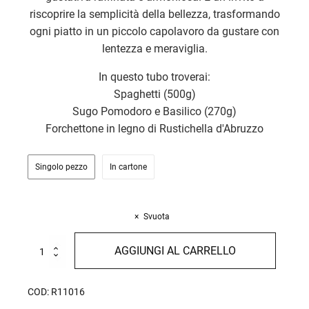
riscoprire la semplicità della bellezza, trasformando
ogni piatto in un piccolo capolavoro da gustare con
lentezza e meraviglia.
In questo tubo troverai:
Spaghetti (500g)
Sugo Pomodoro e Basilico (270g)
Forchettone in legno di Rustichella d'Abruzzo
Singolo pezzo
In cartone
Svuota
Tubo
AGGIUNGI AL CARRELLO
Botticelli
-
World
COD:
R11016
Pasta