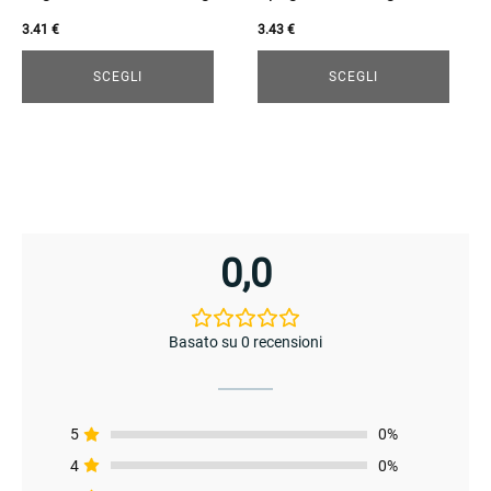
scelte
scelte
3.41
€
3.43
€
nella
nella
pagina
pagina
SCEGLI
SCEGLI
enu
del
del
prodotto
prodotto
0,0
enu
Basato su 0 recensioni
5
0%
4
0%