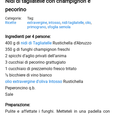
Nidi di tagliatelle con champignon e
pecorino
Ricette
extravergine
,
intosso
,
nidi tagliatelle
,
olio
,
primograno
,
sfoglia semola
Ingredienti per 4 persone:
400 g di
nidi di Tagliatelle
Rustichella d’Abruzzo
350 g di funghi champignon freschi
2 spicchi d’aglio privati dell’anima
3 cucchiai di pecorino grattugiato
1 cucchiaio di prezzemolo fresco tritato
½ bicchiere di vino bianco
olio extravergine d'oliva Intosso
Rustichella
Peperoncino q.b.
Sale
Preparazione:
enu
Pulite e affettate i funghi. Metteteli in una padella con
menu