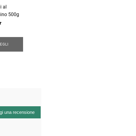
i al
ino 500g
EGLI
gi una recensione