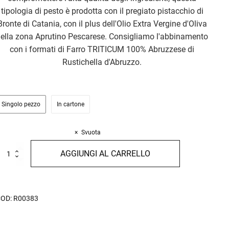
tipologia di pesto è prodotta con il pregiato pistacchio di
Bronte di Catania, con il plus dell'Olio Extra Vergine d'Oliva
ella zona Aprutino Pescarese. Consigliamo l'abbinamento
con i formati di Farro TRITICUM 100% Abruzzese di
Rustichella d'Abruzzo.
Singolo pezzo
In cartone
Svuota
esto
AGGIUNGI AL CARRELLO
l
istacchio
30g
uantità
COD:
R00383