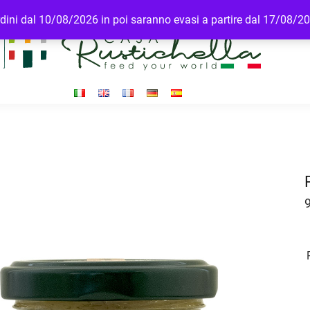
ordini dal 10/08/2026 in poi saranno evasi a partire dal 17/08/2