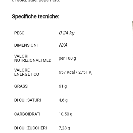
Specifiche tecniche:
0.24 kg
PESO
N/A
DIMENSIONI
VALORI
per 100 g
NUTRIZIONALI MEDI
VALORE
657 Kcal / 2751 Kj
ENERGETICO
GRASSI
61 g
DI CUI: SATURI
4,6 g
CARBOIDRATI
10,50 g
DI CUI: ZUCCHERI
7,28 g