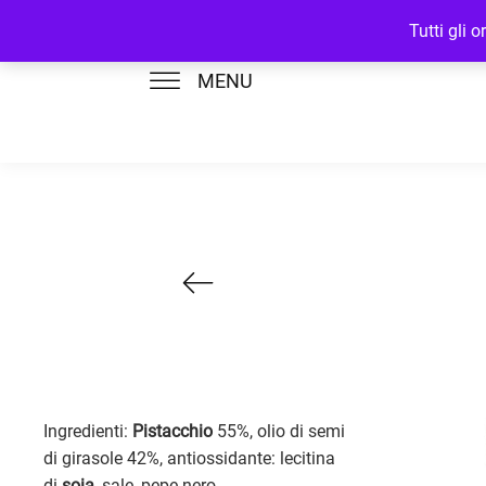
Tutti gli 
MENU
Ingredienti:
Pistacchio
55%, olio di semi
di girasole 42%, antiossidante: lecitina
di
soia
, sale, pepe nero.