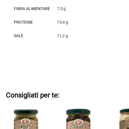
FIBRA ALIMENTARE
7,5 g
PROTEINE
15,4 g
SALE
11,2 g
Consigliati per te:
Questo
Questo
Questo
prodotto
prodotto
prodotto
ha
ha
ha